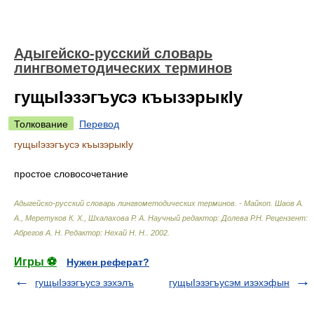
Адыгейско-русский словарь
лингвометодических терминов
гущыIэзэгъусэ къызэрыкIу
Толкование
Перевод
гущыIэзэгъусэ къызэрыкIу
простое словосочетание
Адыгейско-русский словарь лингвометодических терминов. - Майкоп
.
Шаов А.
А., Меретуков К. Х., Шхалахова Р. А. Научный редактор: Долева Р.Н. Рецензент:
Абрегов А. Н. Редактор: Нехай Н. Н.
.
2002
.
Игры ⚽
Нужен реферат?
гущыIэзэгъусэ зэхэлъ
гущыIэзэгъусэм изэхэфын